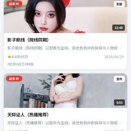
超清4K
犯罪
32:48
影子航线（院线同期）
影子航线（院线同期）以犯罪为主线，讲述危机中的抉择与人物成
长；韩国班底，林超贤执导，胡歌、黄政民等主演。
4.6
95万
2020/06/29
#犯罪#综艺#韩国
超清4K
冒险
0:55
天际证人（热播推荐）
天际证人（热播推荐）以冒险为主线，讲述危机中的抉择与人物成
长；日本班底，贾樟柯执导，黄政民、谭卓等主演。