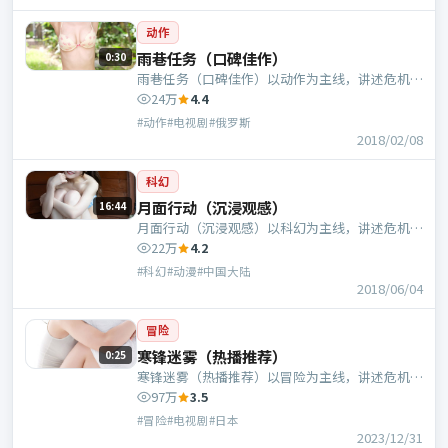
动作
雨巷任务（口碑佳作）
0:30
雨巷任务（口碑佳作）以动作为主线，讲述危机中
的抉择与人物成长；俄罗斯班底，陈思诚执导，沈
24万
4.4
腾、秦昊等主演。
#动作#电视剧#俄罗斯
2018/02/08
科幻
月面行动（沉浸观感）
16:44
月面行动（沉浸观感）以科幻为主线，讲述危机中
的抉择与人物成长；中国大陆班底，娄烨执导，梁
22万
4.2
朝伟、张曼玉等主演。
#科幻#动漫#中国大陆
2018/06/04
冒险
寒锋迷雾（热播推荐）
0:25
寒锋迷雾（热播推荐）以冒险为主线，讲述危机中
的抉择与人物成长；日本班底，贾樟柯执导，白
97万
3.5
宇、咏梅等主演。
#冒险#电视剧#日本
2023/12/31