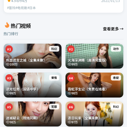
4.5
94万
2021/01/13
#冒险#电视剧#日本
热门视频
查看更多 →
热门排行
科幻
动作
#
1
#
2
热血谎言之城（全集未删）
火海深渊眼（高清完整版）
100万
99万
爱情
悬疑
#
3
#
4
逆光任务（国语中字）
霓虹浮生记（免费在线看）
99万
98万
犯罪
科幻
#
5
#
6
迷城疑云（院线同期）
逐日玩家（全集未删）
98万
97万