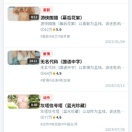
喜剧
游侠围猎（幕后花絮）
8:12
游侠围猎（幕后花絮）以喜剧为主线，讲述危机中
的抉择与人物成长；俄罗斯班底，李路执导，肖
82万
5.0
央、张曼玉等主演。
#喜剧#综艺#俄罗斯
2023/01/04
爱情
无名代码（国语中字）
24:11
无名代码（国语中字）以爱情为主线，讲述危机中
的抉择与人物成长；新加坡班底，宁浩执导，周
64万
4.9
迅、黄政民等主演。
#爱情#动漫#新加坡
2018/10/13
动作
灰塔信号塔（蓝光珍藏）
0:40
灰塔信号塔（蓝光珍藏）以动作为主线，讲述危机
中的抉择与人物成长；中国台湾班底，曹盾执导，
77万
4.6
周冬雨、于和伟等主演。
#动作#电视剧#中国台湾
2024/07/26