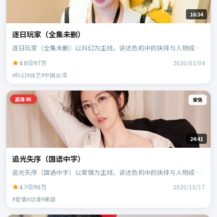
16:34
逐日玩家（全集未删）
逐日玩家（全集未删）以科幻为主线，讲述危机中的抉择与人物成
长；中国台湾班底，郭帆执导，周冬雨、白宇等主演。
4.8
97万
2020/03/04
#科幻#综艺#中国台湾
超清4K
爱情
24:41
追光失序（国语中字）
追光失序（国语中字）以爱情为主线，讲述危机中的抉择与人物成
长；美国班底，宁浩执导，凯特·布兰切特、蕾雅·赛杜等主演。
4.7
96万
2020/10/17
#爱情#动漫#美国