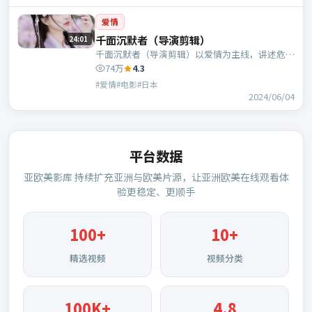
爱情
千面沉默者（导演剪辑）
24:01
千面沉默者（导演剪辑）以爱情为主线，讲述危机
中的抉择与人物成长；日本班底，翁子光执导，黄
74万
4.3
政民、黄渤等主演。
#爱情#电影#日本
2024/06/04
平台数据
亚欧美影库
持续扩充亚洲与欧美片源，让亚洲欧美在线观看体
验更稳定、更顺手
100
+
10+
精选视频
视频分类
100K+
4.8