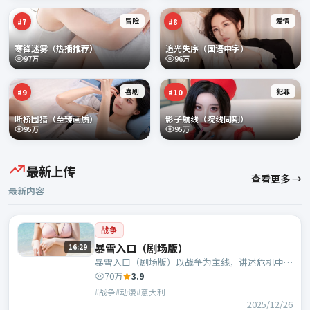
冒险
爱情
#
7
#
8
寒锋迷雾（热播推荐）
追光失序（国语中字）
97万
96万
喜剧
犯罪
#
9
#
10
断桥围猎（至臻画质）
影子航线（院线同期）
95万
95万
最新上传
查看更多 →
最新内容
战争
暴雪入口（剧场版）
16:29
暴雪入口（剧场版）以战争为主线，讲述危机中的
抉择与人物成长；意大利班底，朴赞郁执导，段奕
70万
3.9
宏、古天乐等主演。
#战争#动漫#意大利
2025/12/26